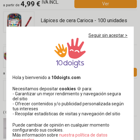
IVA INCL.
4,99 €
Ver
a partir de
Lápices de cera Carioca - 100 unidades
9
Seguir sin aceptar >
,99€
Rotuladores Giotto Bé-bé, 2 años
IVA INCL.
12,99 €
Ver
a partir de
Hola y bienvenido a
10doigts.com
Crayones de cera Giotto Bebé - 10
unidades
Necesitamos depositar
cookies
🍪 para:
- Garantizar un mejor rendimiento y navegación segura
Réf 04397
del sitio
7
- Ofrecer contenidos y/o publicidad personalizada según
,99€
tus intereses
( 0,80 € / pc)
- Recopilar estadísticas de visitas y navegación del sitio
Puede cambiar de opinión en cualquier momento
Papel ligero para dibujo, A4 - 50 hojas
configurando sus cookies.
Más información sobre
​​​​​​​nuestra política de datos
personales