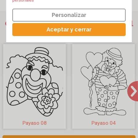
5
,99€
Personalizar
Otros dibujos para colorear sobre el
Aceptar y cerrar
tema "Coloreables de circo"
Payaso 08
Payaso 04