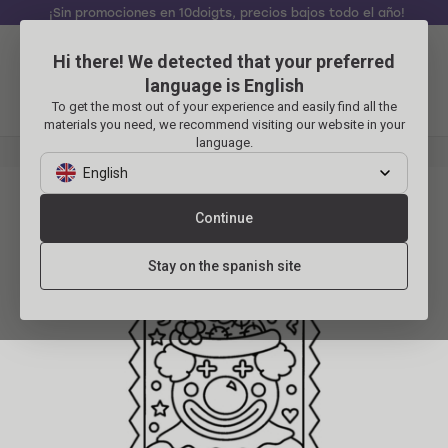
¡Sin promociones en 10doigts, precios bajos todo el año!
Hi there! We detected that your preferred
Identificarse
Carrito
language is English
To get the most out of your experience and easily find all the
Menu
materials you need, we recommend visiting our website in your
language.
English
Payaso 17
Continue
Stay on the spanish site