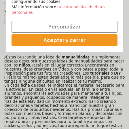
configurando sus cookies.
pintura, el dibujo, la creación de joyas... ¡Mantener a los
niños ocupados durante las fiestas de Navidad, las
Más información sobre
​​​​​​​nuestra política de datos
vacaciones escolares o los cumpleaños es un juego de niños
personales
con nuestras ideas creativas imprimibles! Puedes elegir un
tema preciso, descubrirlas según tu navegación, o hacer una
búsqueda específica.
Personalizar
MANUALIDADES PARA PEQUEÑOS Y GRANDES
(DESDE EL JARDÍN DE INFANCIA HASTA LA
Aceptar y cerrar
PRIMARIA)
¿Estás buscando una idea de
manualidades
, o simplemente
deseas descubrir nuestras ideas de manualidades para hacer
con los
niños
, ¡estás en el lugar correcto! Encontrarás en
nuestras ideas creativas en vídeo, y con pasos a paso, toda la
inspiración para tus futuras creaciones. Los
tutoriales
o
DIY
(Hazlo tú mismo) están detallados lo más posible, para que no
tengas ninguna dificultad en realizarlos tú mismo.
En cada ficha de idea, te indicamos el material necesario para
la actividad. En casa o en la escuela, en familia o entre
alumnos, encontrarás actividades para mantener a tus hijos,
grandes y pequeños, ocupados de manera inteligente.
Haz de esta Navidad un momento extraordinario creando
decoraciones y tarjetas hechas a mano con nuestra gran
colección de productos navideños. Haz tus propias coronas y
bolas con nuestras bases y formas en blanco y decóralas con
purpurina y cintas festivas. Crea tarjetas y etiquetas de
regalo únicas y personales para tu familia y amigos con
stickers, sellos y adhesivos, todo agregando un toque festivo