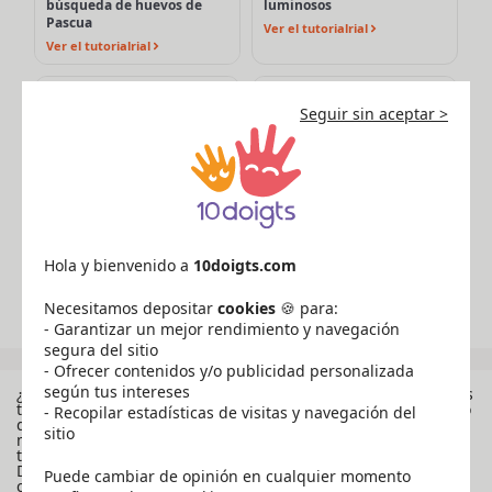
búsqueda de huevos de
luminosos
Pascua
Ver el tutorialrial
Ver el tutorialrial
Campanas de Pascua
Portatarjetas
divertidas de porexpán
personalizados para el día
Seguir sin aceptar >
de los padres
Ver el tutorialrial
Ver el tutorialrial
Una taza hecha a mano
Vitral corazón para el día de
para el Día de la Madre
la madre
Ver el tutorialrial
Ver el tutorialrial
Hola y bienvenido a
10doigts.com
Ver todos los tutoriales
Necesitamos depositar
cookies
🍪 para:
- Garantizar un mejor rendimiento y navegación
segura del sitio
- Ofrecer contenidos y/o publicidad personalizada
según tus intereses
¿Te falta inspiración? ¡Nuestros tutoriales creativos para niños
te ofrecerán ideas durante todo el año! Encuentra el proyecto
- Recopilar estadísticas de visitas y navegación del
que necesitas a través de nuestras centenas de
sitio
manualidades, descubre pasatiempos creativos variados y
tutoriales de bricolaje para los niños, ¡grandes y pequeños!
Descubre numerosas técnicas y actividades de todo tipo,
Puede cambiar de opinión en cualquier momento
como el String Art, el Collage, el coloreado, la pirograbado, la