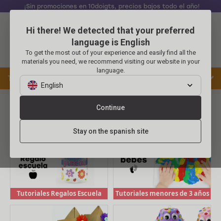
¡Sin promociones en 10doigts, precios bajos todo el año!
Hi there! We detected that your preferred
Identificarse
Carrito
language is English
To get the most out of your experience and easily find all the
Menu
materials you need, we recommend visiting our website in your
language.
Tutoriales DIY – Ideas de Manualidades
English
Tutoriales
DIY
Continue
LOS TEMAS DEL MOMENTO ✨
Todos
Stay on the spanish site
los
Tutoriales
tutoriales
menores
Tutoriales
DIY
de
Niños
Tutoriales
3
Educativos
Tutoriales
Tutoriales Regalos Escuela
Tutoriales menores de 3 años
años
Joyas
Tutoriales
Deco
Tutoriales