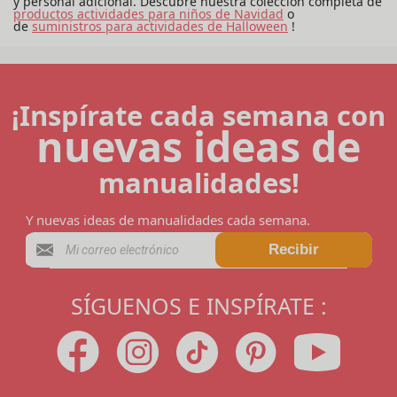
y personal adicional. Descubre nuestra colección completa de
productos
actividades para niños de Navidad
o
de
suministros para actividades de Halloween
!
¡Inspírate cada semana con
nuevas ideas de
manualidades!
Y nuevas ideas de manualidades cada semana.
Recibir
SÍGUENOS E INSPÍRATE :