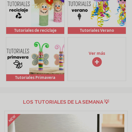
por
Tutoriales
épocas
adultos
Dibujos
para
Tutoriales de reciclaje
Tutoriales Verano
colorear
para
descargar
Ver más
Tutoriales Primavera
LOS TUTORIALES DE LA SEMANA 💡