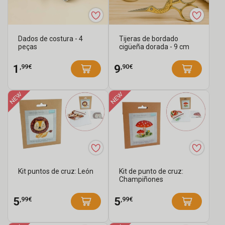
Dados de costura - 4
Tijeras de bordado
peças
cigüeña dorada - 9 cm
,99€
,90€
1
9
Kit puntos de cruz: León
Kit de punto de cruz:
Champiñones
,99€
,99€
5
5