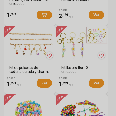
unidades
desde
,99€
1
,19€
2
Ver
/pc
Kit de pulseras de
Kit llavero flor - 3
cadena dorada y charms
unidades
- 3 unidades
desde
desde
,99€
,99€
1
1
Ver
Ver
/pc
/pc