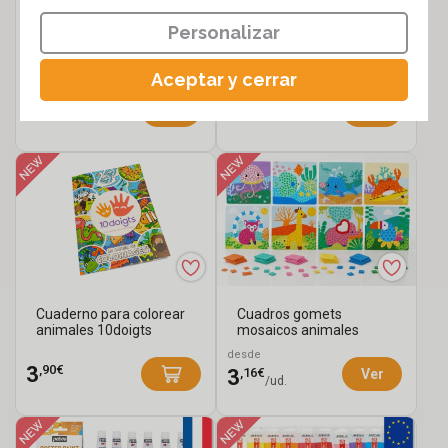
Personalizar
Pintura acrílica 20 ml - 12
Cartón entelado, tema
o 25 colores
animales - 5 unidades
Aceptar y cerrar
desde
,45€
6
,99€
9
Ver
Cuaderno para colorear
Cuadros gomets
animales 10doigts
mosaicos animales
marinos
desde
,90€
3
,16€
3
Ver
/ud.