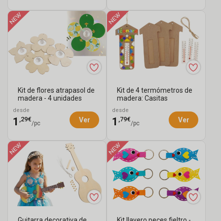
Kit de flores atrapasol de
Kit de 4 termómetros de
madera - 4 unidades
madera: Casitas
desde
desde
,29€
,79€
1
1
Ver
Ver
/pc
/pc
Guitarra decorativa de
Kit llavero peces fieltro -