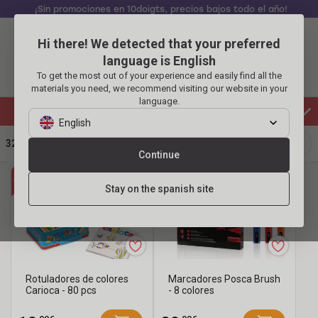
¡Sin promociones en 10doigts, precios bajos todo el año!
Hi there! We detected that your preferred
Identificarse
Carrito
language is English
To get the most out of your experience and easily find all the
Menu
materials you need, we recommend visiting our website in your
language.
Novedades 2026
English
Productos
321
PRODUCTOS
Continue
Novedades
2026
Todo
Stay on the spanish site
a
Accesorios
menos
de
Actividades
de
Manualidades
para
Artes
2
menos
plásticas
Madera
Rotuladores de colores
Marcadores Posca Brush
€
Carioca - 80 pcs
- 8 colores
de
Velas
/
3
Pegamentos