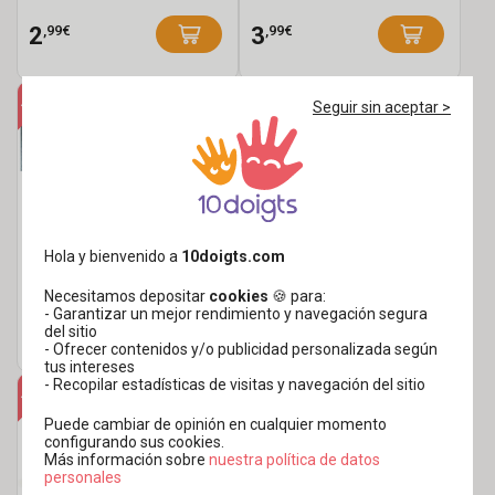
- 40 pcs
pcs
,99€
,99€
2
3
Seguir sin aceptar >
Hola y bienvenido a
10doigts.com
Tubes de rocaille negros
Perlas acrílicas tubo
y dorados - 18 unidades
curvado - 15 pcs
Necesitamos depositar
cookies
🍪 para:
- Garantizar un mejor rendimiento y navegación segura
,49€
,49€
3
3
del sitio
- Ofrecer contenidos y/o publicidad personalizada según
tus intereses
- Recopilar estadísticas de visitas y navegación del sitio
Puede cambiar de opinión en cualquier momento
configurando sus cookies.
Más información sobre
​​​​​​​nuestra política de datos
personales