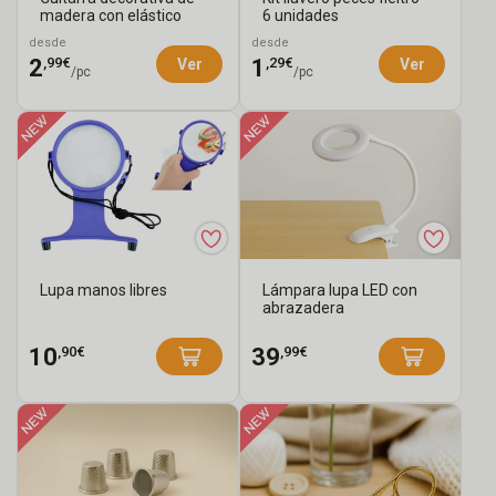
madera con elástico
6 unidades
desde
desde
,99€
,29€
2
1
Ver
Ver
/pc
/pc
Lupa manos libres
Lámpara lupa LED con
abrazadera
,90€
,99€
10
39