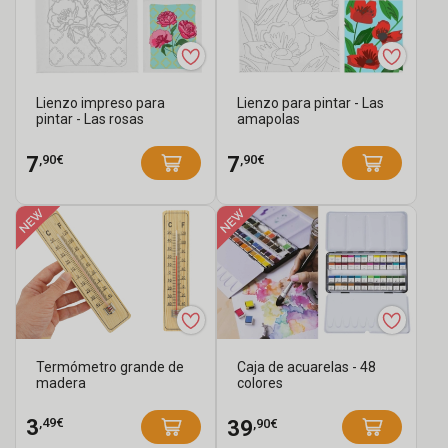
Lienzo impreso para
Lienzo para pintar - Las
pintar - Las rosas
amapolas
,90€
,90€
7
7
Termómetro grande de
Caja de acuarelas - 48
madera
colores
,49€
3
,90€
39