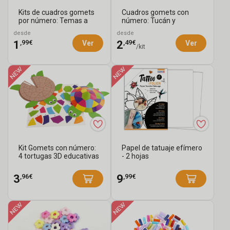
Perlas
Kits de cuadros gomets
Cuadros gomets con
por número: Temas a
número: Tucán y
y
Scrapbooking
elegir
Flamenco rosa
desde
desde
Joyas
Bases
,99€
,49€
1
2
Ver
Ver
/kit
para
MEJORES
decorar
VENTAS
LIQUIDACIÓN
Kit Gomets con número:
Papel de tatuaje efímero
4 tortugas 3D educativas
- 2 hojas
,96€
,99€
3
9