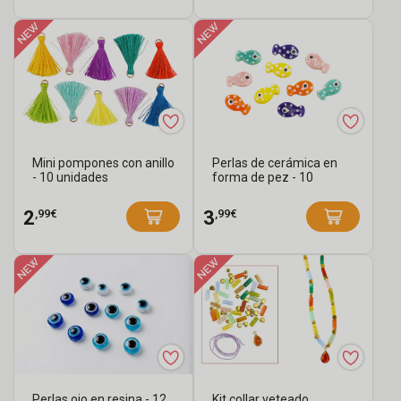
Mini pompones con anillo
Perlas de cerámica en
- 10 unidades
forma de pez - 10
unidades
,99€
,99€
2
3
Perlas ojo en resina - 12
Kit collar veteado