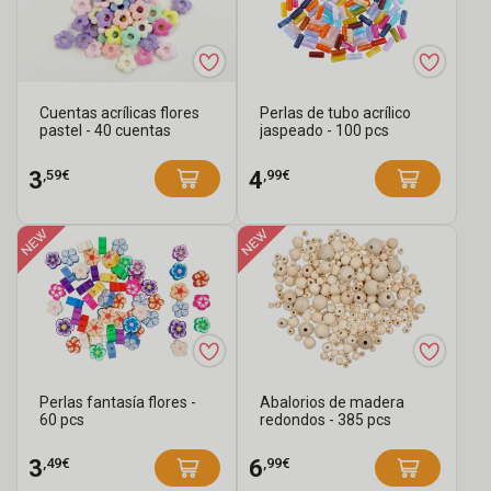
Cuentas acrílicas flores
Perlas de tubo acrílico
pastel - 40 cuentas
jaspeado - 100 pcs
,59€
,99€
3
4
Perlas fantasía flores -
Abalorios de madera
60 pcs
redondos - 385 pcs
,49€
,99€
3
6