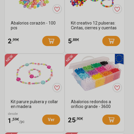
Abalorios corazón - 100
Kit creativo 12 pulseras:
pcs
Cintas, cierres y cuentas
par...
,99€
,88€
2
5
Kit parure pulsera y collar
Abalorios redondos a
en madera
orificio grande - 3600
abalorios
desde
,90€
25
,59€
1
Ver
/pc