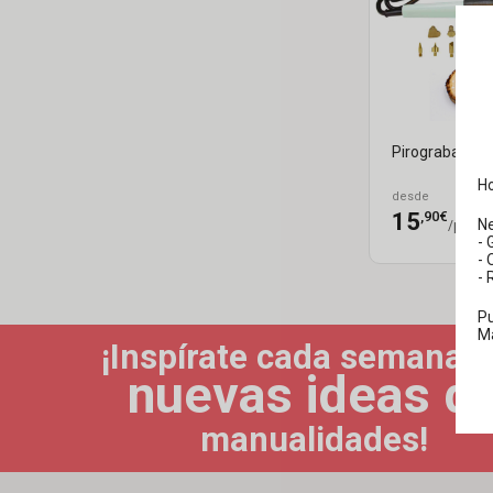
Pirograbador
Ho
desde
,90€
15
N
/pc
- 
- 
- 
Pu
M
¡Inspírate cada semana 
nuevas ideas d
manualidades!