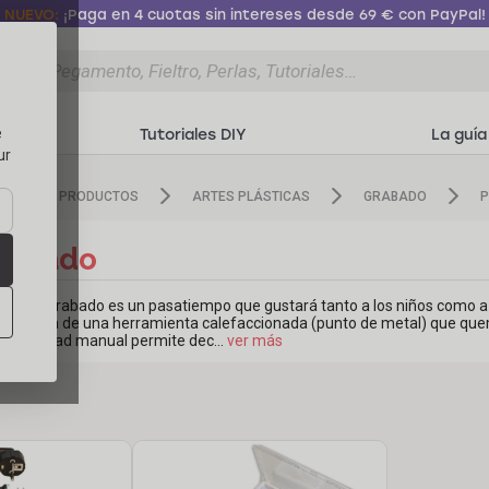
NUEVO:
¡Paga en 4 cuotas sin intereses desde 69 € con PayPal!
d
Tutoriales DIY
La guía
e
ur
S
PRODUCTOS
ARTES PLÁSTICAS
GRABADO
P
rabado
 de pirograbado es un pasatiempo que gustará tanto a los niños como a l
a ayuda de una herramienta calefaccionada (punto de metal) que quemará
a actividad manual permite dec
...
ver más