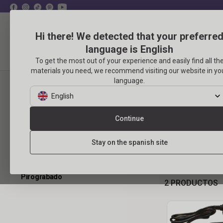
Hi there! We detected that your preferre
language is English
Productos
Eventos
To get the most out of your experience and easily find all th
materials you need, we recommend visiting our website in yo
language.
MANUALIDADE
Volver a Artes plásticas
English
Grabado
Pirog
Continue
Todos los productos
La actividad
Stay on the spanish site
Linogravura
madera con l
madera. Est
Metal a repujar
Pirograbado
2
PRODUCTOS