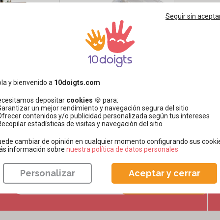
Seguir sin acepta
Pirograbador profesional + 8
gubias
la y bienvenido a
10doigts.com
,99€
32
Ver
ecesitamos depositar
cookies
🍪 para:
Garantizar un mejor rendimiento y navegación segura del sitio
Ofrecer contenidos y/o publicidad personalizada según tus intereses
Recopilar estadísticas de visitas y navegación del sitio
ede cambiar de opinión en cualquier momento configurando sus cooki
ás información sobre
​​​​​​​nuestra política de datos personales
con
e
Y nuevas ideas de manualidades cada semana.
Personalizar
Aceptar y cerrar
Recibir