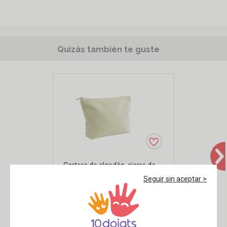
Quizás también te guste
Cartera de algodón, cierre de
cremallera - 19 x 13,5 cm
Seguir sin aceptar >
desde
,79€
1
Ver
/pc