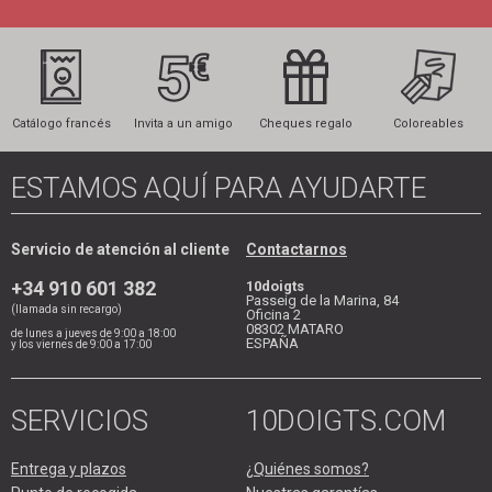
Catálogo francés
Invita a un amigo
Cheques regalo
Coloreables
ESTAMOS AQUÍ PARA AYUDARTE
Servicio de atención al cliente
Contactarnos
+34 910 601 382
10doigts
Passeig de la Marina, 84
(llamada sin recargo)
Oficina 2
08302
MATARO
de lunes a jueves de 9:00 a 18:00
ESPAÑA
y los viernes de 9:00 a 17:00
SERVICIOS
10DOIGTS.COM
Entrega y plazos
¿Quiénes somos?