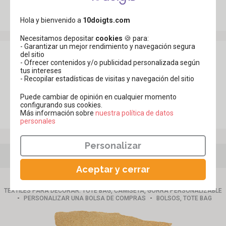
Ver todos los productos Bolsas, estuches de tela
Hola y bienvenido a
10doigts.com
Necesitamos depositar
cookies
🍪 para:
- Garantizar un mejor rendimiento y navegación segura
Opinión del cliente
del sitio
- Ofrecer contenidos y/o publicidad personalizada según
tus intereses
- Recopilar estadísticas de visitas y navegación del sitio
Sea
el primero en compartir su opinión
sobre este producto.
Puede cambiar de opinión en cualquier momento
configurando sus cookies.
Publicar una opinión
Más información sobre
​​​​​​​nuestra política de datos
personales
Personalizar
También te puede interesar
Aceptar y cerrar
-
-
ALGODÓN, LINO - TEXTILES
BOLSAS, ESTUCHES DE TELA
TEXTILES PARA DECORAR: TOTE BAG, CAMISETA, GORRA PERSONALIZABLE
-
-
PERSONALIZAR UNA BOLSA DE COMPRAS
BOLSOS, TOTE BAG