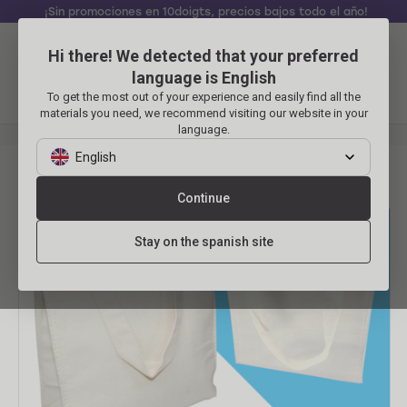
¡Sin promociones en 10doigts, precios bajos todo el año!
Hi there! We detected that your preferred
Identificarse
Carrito
language is English
To get the most out of your experience and easily find all the
Menu
materials you need, we recommend visiting our website in your
language.
MANUALIDADES
Bolsa térmica de algodón
English
Bolsa térmica de algodón
Continue
Stay on the spanish site