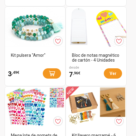
Kit pulsera "Amor"
Bloc de notas magnético
de cartón - 4 Unidades
desde
,49€
3
,96€
7
Ver
Mega lote de gomets de
Kit llavero macramé - 6