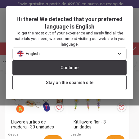
Envío gratuito a partir de 49€90 en punto de recogida
Hi there! We detected that your preferred
Identificarse
Carrito
language is English
To get the most out of your experience and easily find all the
Menu
materials you need, we recommend visiting our website in your
language.
Novedades 2026 - Día de los Padres
English
Volver
119
PRODUCTOS
Continue
a
Eventos
Stay on the spanish site
Día
de
las
familias
Todos
los
Novedades
Llavero surtido de
Kit llavero flor - 3
madera - 30 unidades
unidades
productos
2026
Kits
desde
desde