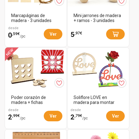
Marcapáginas de
Mini jarrones de madera
madera - 3 unidades
+ ramos - 3 unidades
desde
,97€
5
,59€
0
Ver
/pc
Poder corazón de
Soliflore LOVE en
madera + fichas
madera para montar
desde
desde
,99€
,79€
2
2
Ver
Ver
/pc
/pc