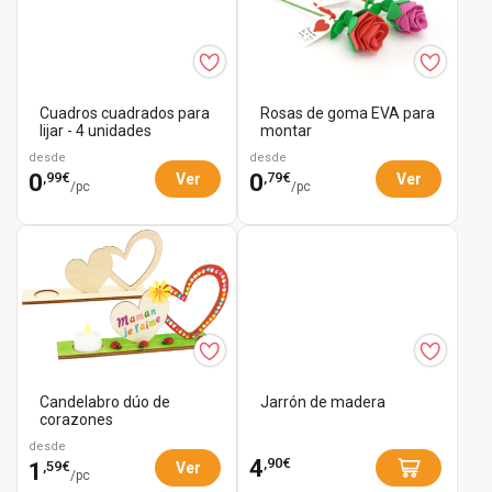
Cuadros cuadrados para
Rosas de goma EVA para
lijar - 4 unidades
montar
desde
desde
,99€
,79€
0
0
Ver
Ver
/pc
/pc
Candelabro dúo de
Jarrón de madera
corazones
desde
,90€
4
,59€
1
Ver
/pc