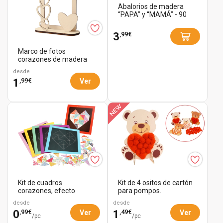
Abalorios de madera
“PAPA” y “MAMÁ” - 90
abalorios
,99€
3
Marco de fotos
corazones de madera
desde
,99€
1
Ver
Kit de cuadros
Kit de 4 ositos de cartón
corazones, efecto
para pompos.
patchwork - 6 cuadros
desde
desde
,99€
,49€
0
1
Ver
Ver
/pc
/pc