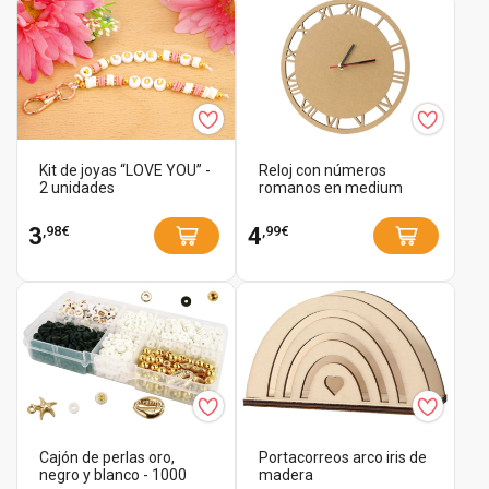
Kit de joyas “LOVE YOU” -
Reloj con números
2 unidades
romanos en medium
,98€
,99€
3
4
Cajón de perlas oro,
Portacorreos arco iris de
negro y blanco - 1000
madera