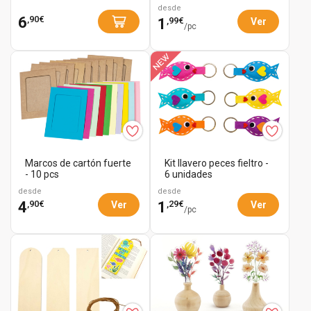
perlas
desde
,90€
6
,99€
1
Ver
/pc
Marcos de cartón fuerte
Kit llavero peces fieltro -
- 10 pcs
6 unidades
desde
desde
,90€
,29€
4
1
Ver
Ver
/pc