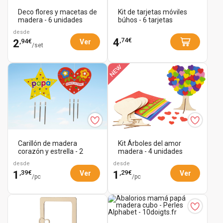
Deco flores y macetas de
Kit de tarjetas móviles
madera - 6 unidades
búhos - 6 tarjetas
desde
,74€
4
,94€
2
Ver
/set
Carillón de madera
Kit Árboles del amor
corazón y estrella - 2
madera - 4 unidades
carillones
desde
desde
,39€
,29€
1
1
Ver
Ver
/pc
/pc