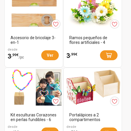
Accesorio de bricolaje 3-
Ramos pequeños de
en-1
flores artificiales - 4
unidades
desde
,99€
3
,99€
3
Ver
/pc
Kit esculturas Corazones
Portalápices a 2
en perlas fundibles - 6
compartimentos
unidad...
desde
desde