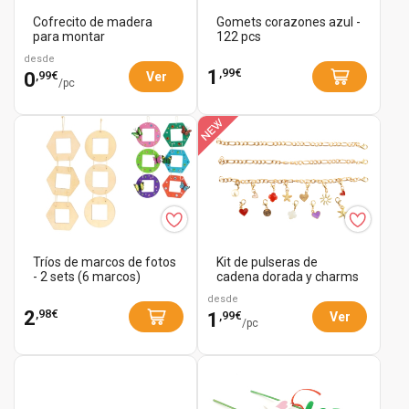
Cofrecito de madera
Gomets corazones azul -
para montar
122 pcs
desde
,99€
1
,99€
0
Ver
/pc
Tríos de marcos de fotos
Kit de pulseras de
- 2 sets (6 marcos)
cadena dorada y charms
- 3 unidades
desde
,98€
2
,99€
1
Ver
/pc