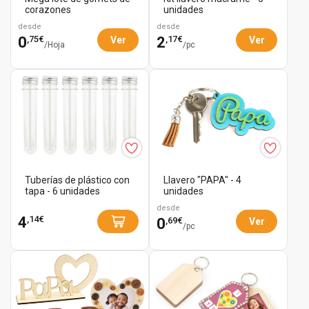
corazones
unidades
desde
desde
,75€
,17€
0
2
Ver
Ver
/Hoja
/pc
Tuberías de plástico con
Llavero "PAPA" - 4
tapa - 6 unidades
unidades
desde
,14€
4
,69€
0
Ver
/pc