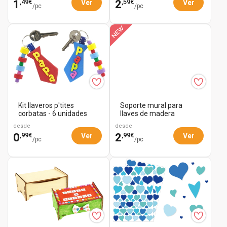
,49€
,59€
1
2
Ver
Ver
/pc
/pc
Kit llaveros p'tites
Soporte mural para
corbatas - 6 unidades
llaves de madera
desde
desde
,99€
,99€
0
2
Ver
Ver
/pc
/pc