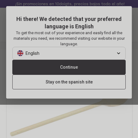
¡Sin promociones en 10doigts, precios bajos todo el año!
Hi there! We detected that your preferred
Identificarse
Carrito
language is English
To get the most out of your experience and easily find all the
Menu
materials you need, we recommend visiting our website in your
language.
MANUALIDADES
Cuchara de madera 30 cm
English
Cuchara de madera 30 cm
Continue
Stay on the spanish site