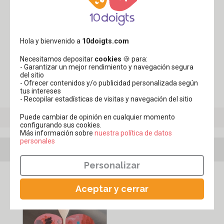
MARIONETA MARIPOSA CON UNA CUCHARA DE
MADERA
Hola y bienvenido a
10doigts.com
¡Descubre cómo transformar una cuchara de madera en
una sublime marioneta mariposa de colores brilla...
Necesitamos depositar
cookies
🍪 para:
- Garantizar un mejor rendimiento y navegación segura
del sitio
Ver más tutoriales en el tema
- Ofrecer contenidos y/o publicidad personalizada según
"Manualidades fáciles"
tus intereses
- Recopilar estadísticas de visitas y navegación del sitio
Puede cambiar de opinión en cualquier momento
configurando sus cookies.
Más información sobre
​​​​​​​nuestra política de datos
personales
Tus actividades con este producto
Personalizar
Aceptar y cerrar