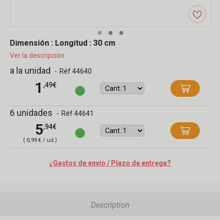
Dimensión : Longitud : 30 cm
Ver la descripción
a la unidad
-
Réf 44640
1
,49€
6 unidades
-
Réf 44641
5
,94€
( 0,99 € / ud.)
¿Gastos de envío / Plazo de entrega?
Description