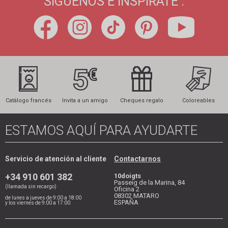
SÍGUENOS E INSPÍRATE :
Catálogo francés
Invita a un amigo
Cheques regalo
Coloreables
ESTAMOS AQUÍ PARA AYUDARTE
Servicio de atención al cliente
Contactarnos
+34 910 601 382
10doigts
Passeig de la Marina, 84
(llamada sin recargo)
Oficina 2
08302
MATARO
de lunes a jueves de 9:00 a 18:00
ESPAÑA
y los viernes de 9:00 a 17:00