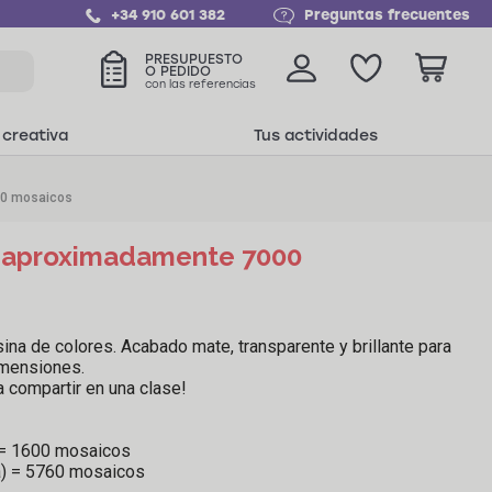
+34 910 601 382
Preguntas frecuentes
PRESUPUESTO
O PEDIDO
con las referencias
 creativa
Tus actividades
00 mosaicos
- aproximadamente 7000
rial
na de colores. Acabado mate, transparente y brillante para
imensiones.
 compartir en una clase!
 = 1600 mosaicos
a) = 5760 mosaicos