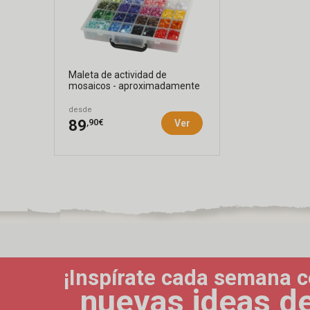
Maleta de actividad de
mosaicos - aproximadamente
7000 ...
desde
,90€
89
Ver
¡Inspírate cada semana 
nuevas ideas d