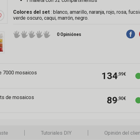
1 maleta con 32 compartimentos
Colores del set
: blanco, amarillo, naranja, rojo, rosa, fucs
verde oscuro, caqui, marrón, negro.
0 Opiniónes
de 7000 mosaicos
134
,99€
ets de mosaicos
89
,90€
uste
Tutoriales DIY
Opinión del clie