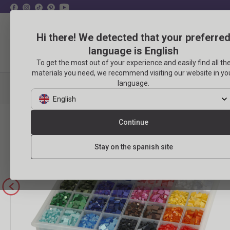
Hi there! We detected that your preferre
language is English
Productos
Eventos
To get the most out of your experience and easily find all th
materials you need, we recommend visiting our website in yo
language.
MANUALIDADES
PRODUCTOS
MOSAICOS
MOSAICO
English
Continue
Stay on the spanish site