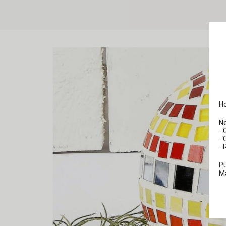
Ho
N
- 
- 
- 
Pu
M