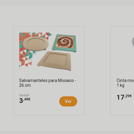
Salvamanteles para Mosaico -
Cinta mos
26 cm
1 kg
desde
,29€
17
,49€
3
Ver