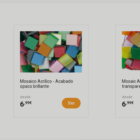
Mosaico Acrílico - Acabado
Mosaic A
opaco brillante
transpare
desde
desde
,99€
,99€
6
6
Ver