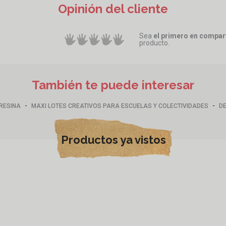
Opinión del cliente
Sea
el primero en compart
producto.
También te puede interesar
-
-
RESINA
MAXI LOTES CREATIVOS PARA ESCUELAS Y COLECTIVIDADES
DE
Productos ya vistos