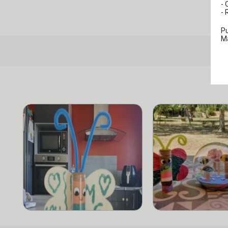
- 
- 
Pu
M