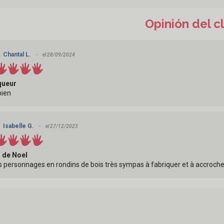
Opinión del c
Chantal L.
el 28/09/2024
ueur
bien
Isabelle G.
el 27/12/2023
 de Noel
s personnages en rondins de bois très sympas à fabriquer et à accroche