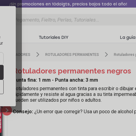
¡Sin promociones en 10doigts, precios bajos todo el año!
d
Tutoriales DIY
La guía
e
ur
ROTULADORES
ROTULADORES PERMANENTES
Rotuladores
Rotuladores permanentes negros
Punta fina: 1 mm - Punta ancha: 3 mm
Rotuladores permanentes con tinta para escribir o dibujar
rápidamente y resiste al agua gracias a su tinta impermeab
pueden ser utilizados por niños o adultos.
Consejo:
¿Un error que corregir? Usa un poco de alcohol p