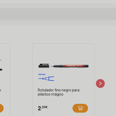
o
Rotulador fino negro para
plástico mágico
,59€
2