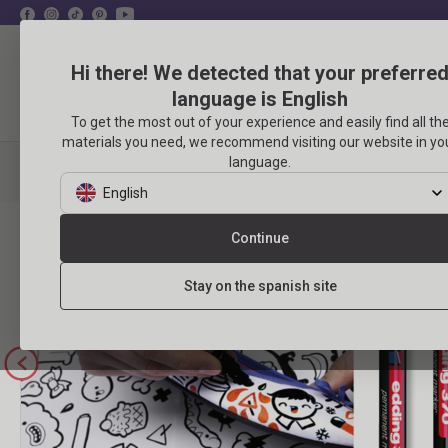
Hi there! We detected that your preferre
language is English
Productos
Eventos
To get the most out of your experience and easily find all th
materials you need, we recommend visiting our website in yo
language.
MANUALIDADES
PRODUCTOS
DIBUJO Y COLOREADO
English
Continue
Stay on the spanish site