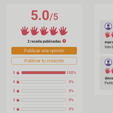
5.0
/5
2 reseña publicadas
marq
très 
Publicar una opinión
Publicar tu creación
5
100%
déco
4
0%
Petit
3
0%
2
0%
1
0%