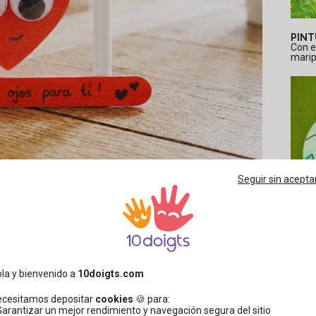
PINT
Con e
maripo
Seguir sin acepta
o de ternura y humor. Este tutorialrial presenta un corazón
olo tengo ojos para ti »: un adorable juego de palabras
la y bienvenido a
10doigts.com
tilizan este producto
ecesitamos depositar
cookies
🍪 para:
HUEV
Garantizar un mejor rendimiento y navegación segura del sitio
En es